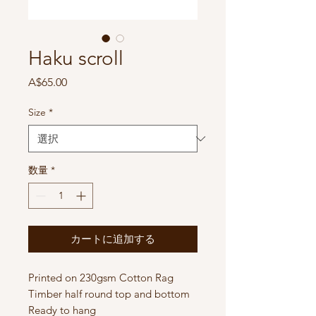
Haku scroll
価
A$65.00
格
Size
*
数量
*
カートに追加する
Printed on 230gsm Cotton Rag
Timber half round top and bottom
Ready to hang